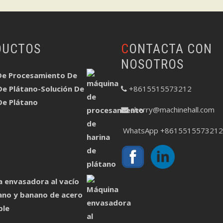
DUCTOS
CONTACTA CON
NOSOTROS
De Procesamiento De
De Plátano-Solución De
+8615515573212
De Plátano
sherry@machinehall.com
WhatsApp +8615515573212
 envasadora al vacío
ano y banano de acero
ble