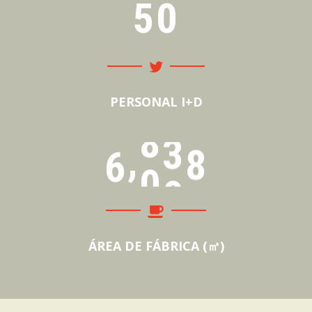
5
0
PERSONAL I+D
,
6
0
0
0
ÁREA DE FÁBRICA (㎡)