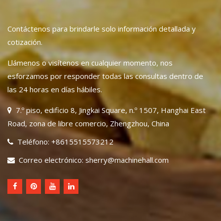
Contáctenos para brindarle solo información detallada y
cotización.
Llámenos o visítenos en cualquier momento, nos
esforzamos por responder todas las consultas dentro de
las 24 horas en días hábiles.
7.º piso, edificio 8, Jingkai Square, n.º 1507, Hanghai East
Road, zona de libre comercio, Zhengzhou, China
Teléfono: +8615515573212
Correo electrónico: sherry@machinehall.com