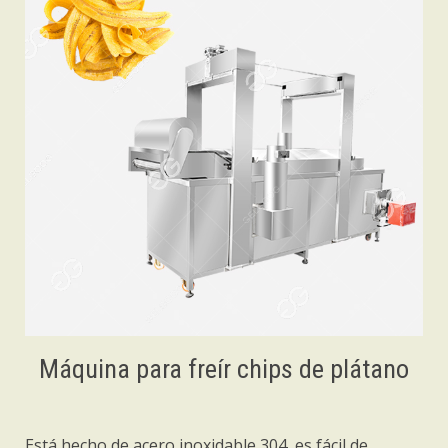
Máquina para freír chips de plátano
Está hecho de acero inoxidable 304, es fácil de