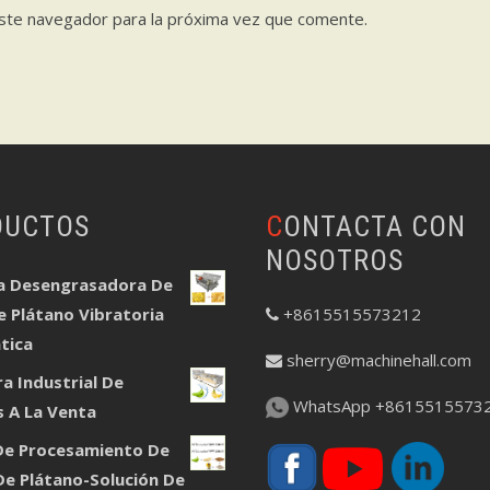
ste navegador para la próxima vez que comente.
DUCTOS
CONTACTA CON
NOSOTROS
a Desengrasadora De
e Plátano Vibratoria
+8615515573212
tica
sherry@machinehall.com
a Industrial De
WhatsApp +8615515573
 A La Venta
De Procesamiento De
De Plátano-Solución De