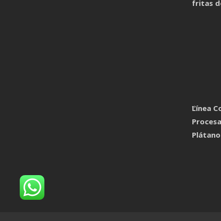
fritas 
Línea C
Procesa
Plátan