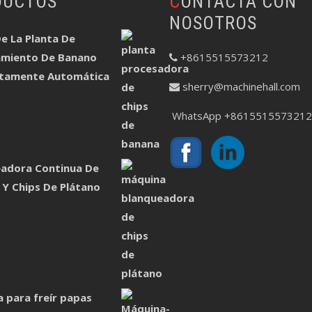
DUCTOS
CONTACTA CON
NOSOTROS
e La Planta De
amiento De Banano
+8615515573212
tamente Automática
sherry@machinehall.com
WhatsApp +8615515573212
adora Continua De
 Y Chips De Plátano
 para freír papas