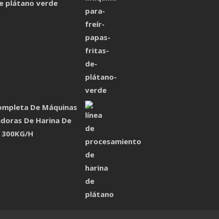
de plátano verde
ompleta De Máquinas
doras De Harina De
o 300KG/H